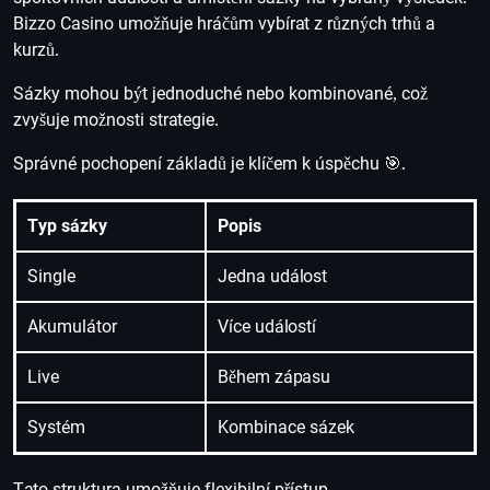
Bizzo Casino umožňuje hráčům vybírat z různých trhů a
kurzů.
Sázky mohou být jednoduché nebo kombinované, což
zvyšuje možnosti strategie.
Správné pochopení základů je klíčem k úspěchu 🎯.
Typ sázky
Popis
Single
Jedna událost
Akumulátor
Více událostí
Live
Během zápasu
Systém
Kombinace sázek
Tato struktura umožňuje flexibilní přístup.