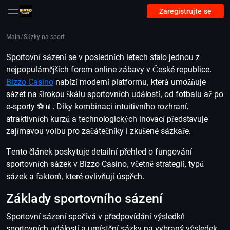
Zaregistrujte se
Main
/
Sázky na sport
Sportovní sázení se v posledních letech stalo jednou z
nejpopulárnějších forem online zábavy v České republice.
Bizzo Casino
nabízí moderní platformu, která umožňuje
sázet na širokou škálu sportovních událostí, od fotbalu až po
e-sporty ⚽📊. Díky kombinaci intuitivního rozhraní,
atraktivních kurzů a technologických inovací představuje
zajímavou volbu pro začátečníky i zkušené sázkaře.
Tento článek poskytuje detailní přehled o fungování
sportovních sázek v Bizzo Casino, včetně strategií, typů
sázek a faktorů, které ovlivňují úspěch.
Základy sportovního sázení
Sportovní sázení spočívá v předpovídání výsledků
sportovních událostí a umístění sázky na vybraný výsledek.