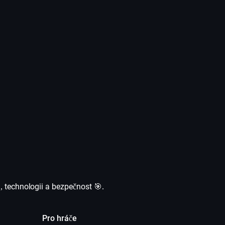
, technologii a bezpečnost 🎯.
Pro hráče