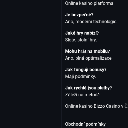
Online kasino platforma.
Je bezpečné?
Ano, moderní technologie.
Jaké hry nabízí?
Sloty, stolní hry.
Mohu hrát na mobilu?
Ano, plná optimalizace.
Jak fungují bonusy?
Mají podmínky.
Jak rychlé jsou platby?
Záleží na metodě.
Online kasino Bizzo Casino v Č
Obchodní podmínky