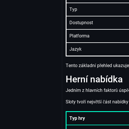
Typ
Dostupnost
Platforma
Jazyk
Tento základní přehled ukazuje 
Herní nabídka
Jedním z hlavních faktorů úspěch
Sloty tvoří největší část nabídky
Typ hry