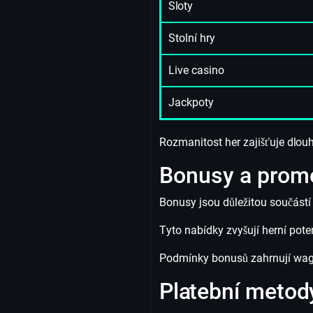
Sloty
Stolní hry
Live casino
Jackpoty
Rozmanitost her zajišťuje dlou
Bonusy a prom
Bonusy jsou důležitou součástí
Tyto nabídky zvyšují herní poten
Podmínky bonusů zahrnují wage
Platební metod